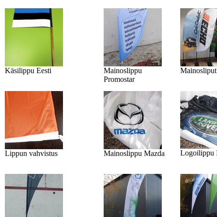
Käsilippu Eesti
Mainoslippu
Mainosliput
Promostar
Logoilippu
Lippun vahvistus
Mainoslippu Mazda