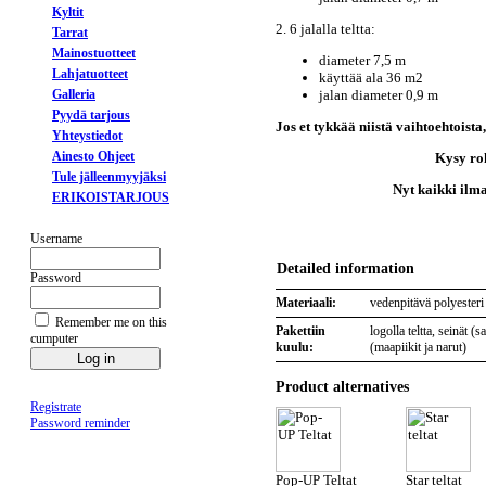
Kyltit
2. 6 jalalla teltta:
Tarrat
Mainostuotteet
diameter 7,5 m
Lahjatuotteet
käyttää ala 36 m2
Galleria
jalan diameter 0,9 m
Pyydä tarjous
Jos et tykkää niistä vaihtoehtoist
Yhteystiedot
Ainesto Ohjeet
K
ysy ro
Tule jälleenmyyjäksi
Nyt kaikki ilmatäyttei
ERIKOISTARJOUS
Username
Detailed information
Password
Materiaali:
vedenpitävä polyesteri
Remember me on this
Pakettiin
logolla teltta, seinät (
cumputer
kuulu:
(maapiikit ja narut)
Product alternatives
Registrate
Password reminder
Pop-UP Teltat
Star teltat