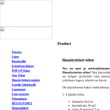
Product
Etusivu
Liput
Ilmatäytteiset teltat
Banderollit
Esittelytarvikkeet
Nyt on uusi ja mielenkiintoine
POP-UP Teltat
Ilmatäytteista teltta!
Sitä käytetää
Star Teltat
on helppo pystyttää vain muuta
Ilmatäytteinen mainos
yrityksen logon, tekstin tai kuvia.
Logolla Säkkituolit
On tarjouksessa kaksi vaihtoehtoja:
Logomatot
Logo asusteet
1. 4 jalalla teltta:
Painaminen
diameter 4x4 m
HEIJASTIMET
käyttää ala 16 m2
Heijastinliivit
jalan diameter 0,7 m