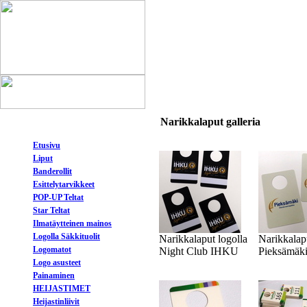
Narikkalaput galleria
Etusivu
Liput
Banderollit
Esittelytarvikkeet
POP-UP Teltat
Star Teltat
Ilmatäytteinen mainos
Logolla Säkkituolit
Narikkalaput logolla
Narikkalapu
Logomatot
Night Club IHKU
Pieksämäk
Logo asusteet
Painaminen
HEIJASTIMET
Heijastinliivit