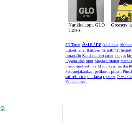
Narikkalappu GLO
Greasers ka
Hotels
A-teline
3D-Tarrat
A-telineet
Abribus
Etikettitarrat
flaikkeri
heijastimet
heijast
ilmapallo
Kaksipuoliset tarrat
kangas
kir
lippuneulos
liput
Magneettitarrat
mainos
mainostuotteet
mcs
Muovikassi
narika
n
Palosuojakankaat
pelikortit
pinssit
Pinssi
softreflector
suurkuva
t-paidat
Tarrakalv
Venenumerot