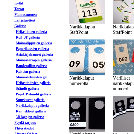
Kyltit
Tarrat
Mainostuotteet
Lahjatuotteet
Galleria
Narikkalappu
Narikkalap
Heijastimien galleria
StaffPoint
StaffPoint
Roll-UP galleria
Mainoslippujen galleria
Paperikassien galleria
Asiakirjakannet galleria
Mainostarrojen galleria
Banderollien galleria
Kylttien galleria
Mainostelineiden gal.
Narikkalaput
Värilliset
Heijastinliivien galleria
numerolla
narikkalap
numerolla
Ständit galleria
Pop-UP ständit galleria
Suurkuvat galleria
Narikkalaput galleria
Rannekkeet galleria
3D logojen galleria
Pyydä tarjous
Yhteystiedot