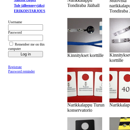
Narikkalappu
Ainesto Ohjeet
Muovista
Tondiraba Jäähall
narikkalap
Tule jälleenmyyjäksi
Tondiraba 
ERIKOISTARJOUS
Username
Password
Remember me on this
cumputer
Kinnitykse
Kinnitykset korttille
korttille
Registrate
Password reminder
Narikkalappu Turun
Narikkala
konservatorio